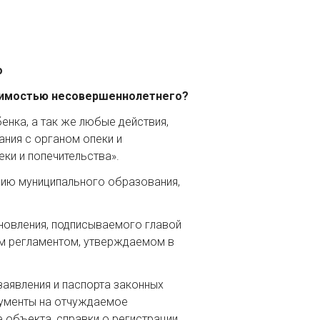
о
ижимостью несовершеннолетнего?
нка, а так же любые действия,
ния с органом опеки и
ки и попечительства».
цию муниципального образования,
новления, подписываемого главой
ым регламентом, утверждаемом в
заявления и паспорта законных
кументы на отчуждаемое
объекта, справки о регистрации