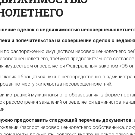
НОЛЕТНЕГО
ершение сделок с недвижимостью несовершеннолетнег
 опеки и попечительства на совершение сделок с недв
ки по распоряжению имуществом несовершеннолетнего ребе
есовершеннолетнего, требуют предварительного согласова
ия имуществом определяется Федеральным законом «Об опе
согласия обращаться нужно непосредственно в администра
ирован по месту жительства несовершеннолетний.
министрацией муниципального образования в форме поста
рок рассмотрения заявлений определяется административн
ии.
 нужно предоставить следующий перечень документов:
рождении /паспорт несовершеннолетнего собственника, до
документы, документы, содержащие техническое описание 